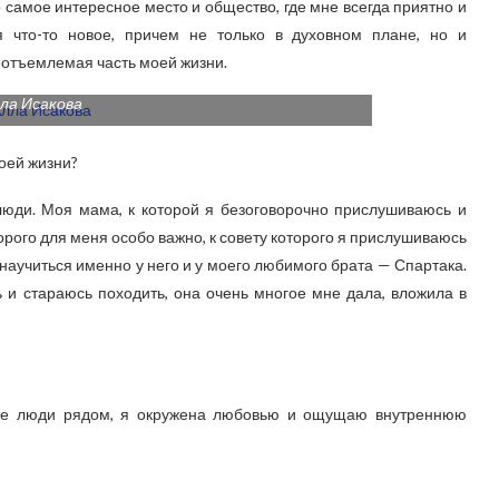
 самое интересное место и общество, где мне всегда приятно и
я что-то новое, причем не только в духовном плане, но и
еотъемлемая часть моей жизни.
ла Исакова
воей жизни?
люди. Моя мама, к которой я безоговорочно прислушиваюсь и
торого для меня особо важно, к совету которого я прислушиваюсь
 научиться именно у него и у моего любимого брата — Спартака.
ь и стараюсь походить, она очень многое мне дала, вложила в
ные люди рядом, я окружена любовью и ощущаю внутреннюю