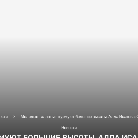
ости
Молодые таланты штурмуют большие высоты. Алла Исакова: 
Новости
УЮТ БОЛЬШИЕ ВЫСОТЫ. АЛЛА ИСА