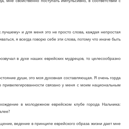
а, мне свойственно поступать импульсивно, в соответствии с
к лучшему» и для меня это не просто слова, каждая непростая
ваться, я всегда говорю себе эти слова, потому что иначе быть
розвучал в духе наших еврейских мудрецов, то целесообразно
остояние души, это моя духовная составляющая. Я очень горда
тво привилегированности связано у меня с моим национальным
ахождение в молодежном еврейском клубе города Нальчика:
алее?
щение, ведение в принципе еврейского образа жизни дает мне