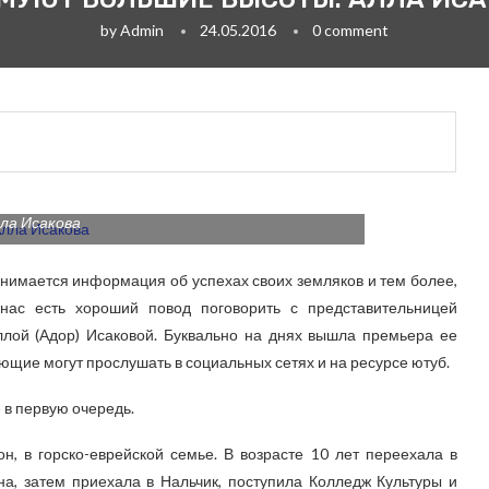
by
Admin
24.05.2016
0 comment
ла Исакова
инимается информация об успехах своих земляков и тем более,
нас есть хороший повод поговорить с представительницей
ллой (Адор) Исаковой. Буквально на днях вышла премьера ее
ющие могут прослушать в социальных сетях и на ресурсе ютуб.
 в первую очередь.
н, в горско-еврейской семье. В возрасте 10 лет переехала в
на, затем приехала в Нальчик, поступила Колледж Культуры и