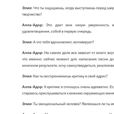
Элия:
Что ты ощущаешь, когда выступаешь перед широк
творчество?
Алла-Адор:
Это дает мне некую уверенность в 
удовлетворения, собой в первую очередь.
Элия:
А что тебя вдохновляет, мотивирует?
Алла-Адор:
На самом деле все зависит от моего вну
что именно сейчас момент для написания песни до
конечном результате, хочу самоутвердиться, реализова
Элия:
Как ты воспринимаешь критику в свой адрес?
Алла-Адор:
К критике я отношусь очень адекватно. Ес
стараюсь прислушиваться к мнению окружающих меня 
Элия:
Ты эмоциональный человек? Являешься ли ты и