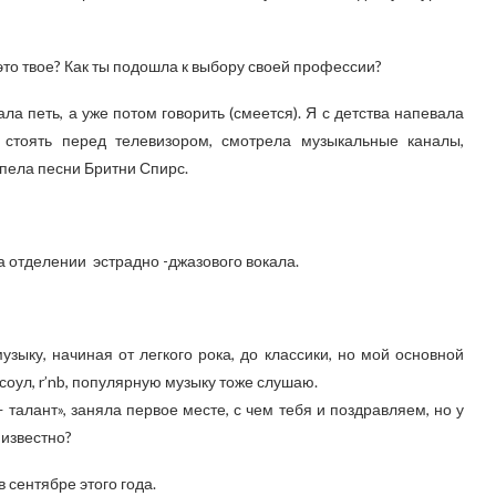
 это твое? Как ты подошла к выбору своей профессии?
ла петь, а уже потом говорить (смеется). Я с детства напевала
 стоять перед телевизором, смотрела музыкальные каналы,
пела песни Бритни Спирс.
на отделении эстрадно -джазового вокала.
ыку, начиная от легкого рока, до классики, но мой основной
 соул, r’nb, популярную музыку тоже слушаю.
 талант», заняла первое месте, с чем тебя и поздравляем, но у
 известно?
 сентябре этого года.