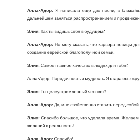
Алла-Адор:
Я написала еще две песни, в ближайше
дальнейшем заняться распространением и продвижен
Элия:
Как ты видишь себя в будущем?
Алла-Адор:
Не могу сказать, что карьера певицы д
создание еврейской благополучной семьи.
Элия:
Самое главное качество в людях для тебя?
Алла-Адор: Порядочность и мудрость. Я стараюсь окр
Элия:
Ты целеустремленный человек?
Алла-Адор:
Да, мне свойственно ставить перед собой ц
Элия:
Спасибо большое, что уделила время. Желаем 
желаний в реальность!
Алла-Адор:
Спасибо!