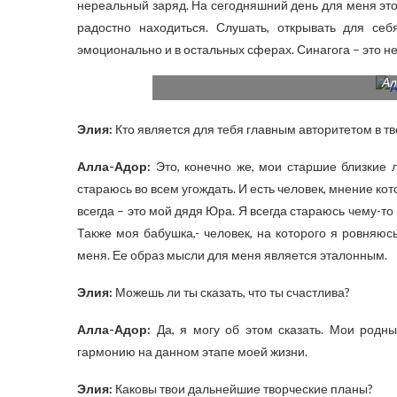
нереальный заряд. На сегодняшний день для меня это
радостно находиться. Слушать, открывать для себ
эмоционально и в остальных сферах. Синагога – это н
Ал
Элия:
Кто является для тебя главным авторитетом в т
Алла-Адор:
Это, конечно же, мои старшие близкие 
стараюсь во всем угождать. И есть человек, мнение ко
всегда – это мой дядя Юра. Я всегда стараюсь чему-то
Также моя бабушка,- человек, на которого я ровняюс
меня. Ее образ мысли для меня является эталонным.
Элия:
Можешь ли ты сказать, что ты счастлива?
Алла-Адор:
Да, я могу об этом сказать. Мои род
гармонию на данном этапе моей жизни.
Элия:
Каковы твои дальнейшие творческие планы?