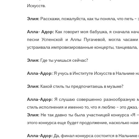
Искусств.
Элия:
Расскажи, пожалуйста, как ты поняла, что петь –
Алла- Адор:
Как говорит моя бабушка, я сначала нача
песни Успенской и Аллы Пугачевой, могла часами
устраивала импровизированные концерты, танцевала, 
Элия:
Где ты учишься сейчас?
Алла-Адор:
Я учусь в Институте Искусств в Нальчике 
Элия:
Какой стиль ты предпочитаешь в музыке?
Алла-Адор:
Я слушаю совершенно разнообразную муз
стиль исполнения и именно то, что я люблю – это джаз,
Элия:
Не так давно ты была участницей конкурса «Я —
этого конкурса еще будет продолжение, насколько нам
Алла-Адор:
Да, финал конкурса состоится в Нальчике в