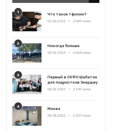
1
Что такое тфилин?
01.06.2012
3 045 views
2
Никогда больше
08.02.2023
2 669 views
3
Первый в СКФО Шабатон
для подростков Энерджу
08.02.2023
2 245 views
4
Миква
08.08.2022
2 207 views