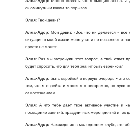
Алла-Адор:
Можно сказать, что я эмоциональна. И д
сиюминутным каким-то порывом.
Элия:
Твой девиз?
Алла-Адор:
Мой девиз: «Все, что ни делается – все 
ситуация в моей жизни меня учит и не позволяет отчаи
просто не может.
Элия:
Раз мы затронули этот вопрос, а твой ответ п
будет спросить, что для тебя значит быть еврейкой?
Алла-Адор:
Быть еврейкой в первую очередь – это с
тем, что я еврейка и может это нескромно, но чувс
самосознанием.
Элия:
А что тебе дает твое активное участие и н
посещение занятий, праздничных мероприятий и так д
Алла-Адор:
Нахождение в молодежном клубе, это об