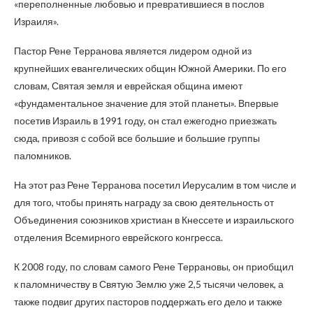
«переполненные любовью и превратившиеся в послов
Израиля».
Пастор Рене Терранова является лидером одной из
крупнейших евангелических общин Южной Америки. По его
словам, Святая земля и еврейская община имеют
«фундаментальное значение для этой планеты». Впервые
посетив Израиль в 1991 году, он стал ежегодно приезжать
сюда, привозя с собой все большие и большие группы
паломников.
На этот раз Рене Терранова посетил Иерусалим в том числе и
для того, чтобы принять награду за свою деятельность от
Объединения союзников христиан в Кнессете и израильского
отделения Всемирного еврейского конгресса.
К 2008 году, по словам самого Рене Террановы, он приобщил
к паломничеству в Святую Землю уже 2,5 тысячи человек, а
также подвиг других пасторов поддержать его дело и также