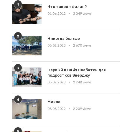
1
Что такое тфилин?
01.06.2012
3 049 views
2
Никогда больше
08.02.2023
2 670 views
3
Первый в СКФО Шабатон для
подростков Энерджу
08.02.2023
2 248 views
4
Миква
08.08.2022
2 209 views
5