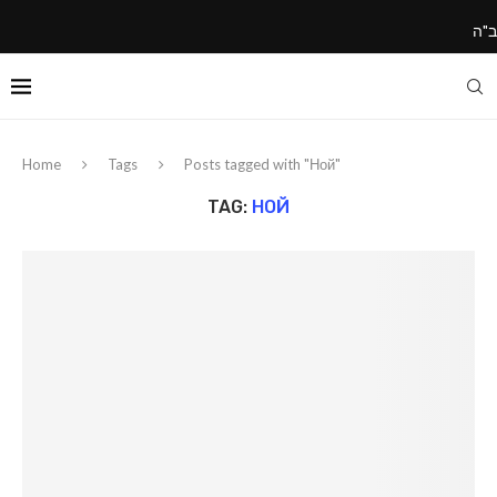
ב"ה
Home
Tags
Posts tagged with "Ной"
TAG:
НОЙ