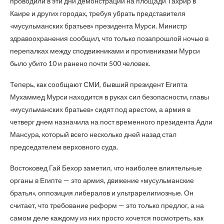
проводили в эти дни демонстрации на площади Тахрир в
Каире и других городах, требуя убрать представителя
«мусульманских братьев» президента Мурси. Министр
здравоохранения сообщил, что только позапрошлой ночью в
перепалках между сподвижниками и противниками Мурси
было убито 10 и ранено почти 500 человек.
Теперь, как сообщают СМИ, бывший президент Египта
Мухаммед Мурси находится в руках сил безопасности, главы
«мусульманских братьев» сидят под арестом, а армия в
четверг днем назначила на пост временного президента Адли
Мансура, который всего несколько дней назад стал
председателем верховного суда.
Востоковед Гай Бехор заметил, что наиболее влиятельные
органы в Египте — это армия, движение «мусульманские
братья», оппозиция либералов и ультрарелигиозные. Он
считает, что требование реформ — это только предлог, а на
самом деле каждому из них просто хочется посмотреть, как