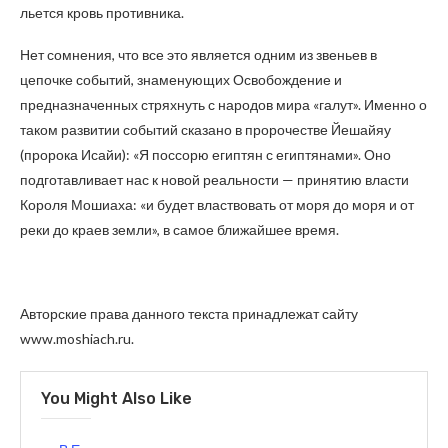
льется кровь противника.
Нет сомнения, что все это является одним из звеньев в
цепочке событий, знаменующих Освобождение и
предназначенных стряхнуть с народов мира «галут». Именно о
таком развитии событий сказано в пророчестве Йешайяу
(пророка Исайи): «Я поссорю египтян с египтянами». Оно
подготавливает нас к новой реальности — принятию власти
Короля Мошиаха: «и будет властвовать от моря до моря и от
реки до краев земли», в самое ближайшее время.
Авторские права данного текста принадлежат сайту
www.moshiach.ru.
You Might Also Like