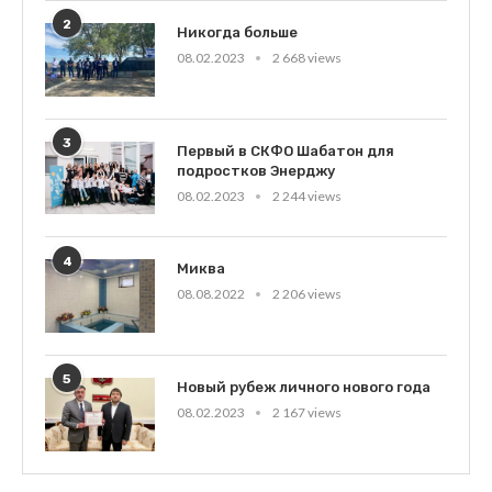
2
Никогда больше
08.02.2023
2 668 views
3
Первый в СКФО Шабатон для
подростков Энерджу
08.02.2023
2 244 views
4
Миква
08.08.2022
2 206 views
5
Новый рубеж личного нового года
08.02.2023
2 167 views