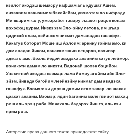
кэилот акодэш шемасру нафшам аль кдушат Ашем,
анээавим вэанэимим бэхайейэм, увэмотам ло нифраду.
Миншарим калу, умэарайот гавэру, лаасот рэцон конам
вэхэфэц цурам. Йизкэрэм Эло-эйну летова, им шъар
цадикэй олам, вэйинком никмат дам авадав гашафух.
Какатув бэторат Моше иш Аэлоим: арнину гойим амо, ки
дам авадав йиком, вэнакам яшив лецарав, вэхипэр
адмато амо. Вэаль йедэй авадэха анэвийм катув леймор:
вэникэти дамам ло никэти, Вадонай шохэн бэцийон.
Увэхитвэй акодэш нээмар: лама йомру агойим айе Эло-
эйэм, йивада багойим леэйнэйну никмат дам авадэха
гашафух. Вэомэр: ки дорэш дамим отам захар, ло шахах
цаакат анавим. Вэомэр: ядин багойим мале гвийот махац
рош аль эрэц раба. Минахаль бадэрэх йиштэ, аль кэн
ярим рош.
Авторские права данного текста принадлежат сайту