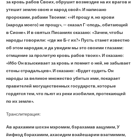
за кровь рабов Своих, обрушит возмездие на их врагов и
утешит землю свою и народ свой». И написано
пророками, рабами Твоими: «»И прощу я, но крови
(народа моего) не прощу», — сказал Г-сподь, обитающий
в Сионе». И в святых Писаниях сказано: «Зачем, чтобы
народы говорили: «где же Б-г их?» Пусть станет известно
об этом народам, и да увидим мы это своими глазами:
отмщение за пролитую кровь рабов твоих». И сказано:
«Ибо Он взыскивает за кровь и помнит о ней, не забывает
стоны страдальцев». И сказано: «Будет судить Он
народы за великое множество убитых ими, покарает
правителей могущественных государств, которые
гордятся тем, что пьют из реки изобилия, протекающей
по их земле».
Транслитерация:
Ав арахамим шохэн мэромим, бэрахамав аацумим, У
йифкод бэрахамим, ахасидим вэайешарим вэатмимим,