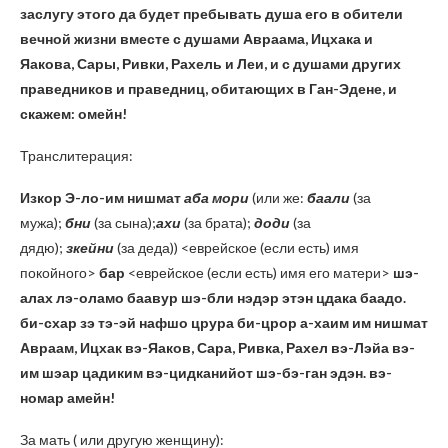
заслугу этого да будет пребывать душа его в обители
вечной жизни вместе с душами Авраама, Ицхака и
Яакова, Сары, Ривки, Рахель и Леи, и с душами других
праведников и праведниц, обитающих в Ган-Эдене, и
скажем: омейн!
Транслитерация:
Изкор Э-ло-им нишмат
аба мори
(или же:
баали
(за
мужа);
бни
(за сына);
ахи
(за брата);
доди
(за
дядю);
зкейни
(за деда)) <еврейское (если есть) имя
покойного>
бар
<еврейское (если есть) имя его матери>
шэ-
алах лэ-оламо баавур шэ-бли нэдэр этэн цдака баадо.
би-схар зэ тэ-эй нафшо црура би-црор а-хаим им нишмат
Авраам, Ицхак вэ-Яаков, Сара, Ривка, Рахел вэ-Лэйа вэ-
им шэар цадиким вэ-цидканийот шэ-бэ-ган эдэн. вэ-
номар амейн!
За мать ( или другую женщину):