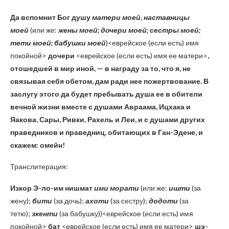
Да вспомнит Бог душу
матери моей, наставницы
моей
(или же:
жены моей; дочери моей; сестры моей;
тети моей; бабушки моей
)<еврейское (если есть) имя
покойной>
дочери
<еврейское (если есть) имя ее матери>
,
отошедшей в мир иной, — в награду за то, что я, не
связывая себя обетом, дам ради нее пожертвование. В
заслугу этого да будет пребывать душа ее в обители
вечной жизни вместе с душами Авраама, Ицхака и
Яакова, Сары, Ривки, Рахель и Леи, и с душами других
праведников и праведниц, обитающих в Ган-Эдене, и
скажем: омейн!
Транслитерация:
Изкор Э-ло-им нишмат
ими морати
(или же:
ишти
(за
жену);
бити
(за дочь);
ахоти
(за сестру);
додоти
(за
тетю);
зкенти
(за бабушку))<еврейское (если есть) имя
покойной>
бат
<еврейское (если есть) имя ее матери>
шэ-