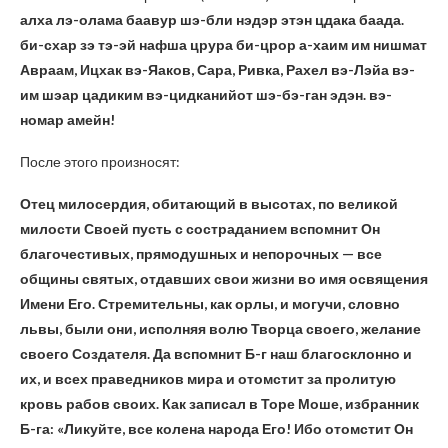
алха лэ-олама баавур шэ-бли нэдэр этэн цдака баада.
би-схар зэ тэ-эй нафша црура би-црор а-хаим им нишмат
Авраам, Ицхак вэ-Яаков, Сара, Ривка, Рахел вэ-Лэйа вэ-
им шэар цадиким вэ-цидканийот шэ-бэ-ган эдэн. вэ-
номар амейн!
После этого произносят:
Отец милосердия, обитающий в высотах, по великой
милости Своей пусть с состраданием вспомнит Он
благочестивых, прямодушных и непорочных — все
общины святых, отдавших свои жизни во имя освящения
Имени Его. Стремительны, как орлы, и могучи, словно
львы, были они, исполняя волю Творца своего, желание
своего Создателя. Да вспомнит Б-г наш благосклонно и
их, и всех праведников мира и отомстит за пролитую
кровь рабов своих. Как записал в Торе Моше, избранник
Б-га: «Ликуйте, все колена народа Его! Ибо отомстит Он