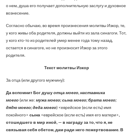
о нем, душа его получает дополнительную заслугу и духовное
вознесение.
Согласно обычаю, во время произнесения молитвы Изкор, те,
у кого живы оба родителя, должны выйти из зала синагоги. Тот,
у кого кто-то из родителей умер менее года тому назад,
остается в синагоге, но не произносит Изкор за этого
родителя.
Текст молитвы Изкор
За отца (или другого мужчину):
Да вспомнит Бог душу
отца моего, наставника
моего
(или же:
мужа моего; сына моего; брата моего;
дядю моего; деда моего
) <еврейское (если есть) имя
покойного>
сына
<еврейское (если есть) имя его матери>
,
отошедшего в мир иной, — в награду за то, что я, не
связывая себя обетом, дам ради него пожертвование. В