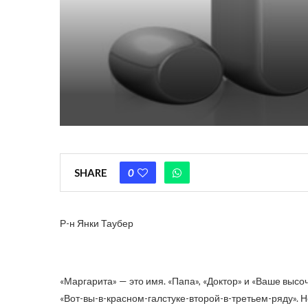
SHARE
0
Р-н Янки Таубер
«Маргарита» — это имя. «Папа», «Доктор» и «Ваше высо
«Вот-вы-в-красном-галстуке-второй-в-третьем-ряду». 