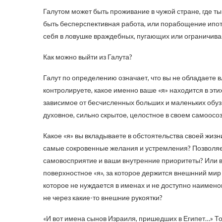
Галутом может быть проживание в чужой стране, где т
быть бесперспективная работа, или порабощение ипоте
себя в ловушке враждебных, пугающих или ограничиваю
Как можно выйти из Галута?
Галут по определению означает, что вы не обладаете в
контролируете, какое именно ваше «я» находится в эти
зависимое от бесчисленных больших и маленьких обуз 
духовное, сильно скрытое, целостное в своем самоосоз
Какое «я» вы вкладываете в обстоятельства своей жиз
самые сокровенные желания и устремления? Позволяе
самовосприятие и ваши внутренние приоритеты? Или вы
поверхностное «я», за которое держится внешнний мир —
которое не нуждается в именах и не доступно наименова
не через какие-то внешние рукоятки?
«И вот имена сынов Израиля, пришедших в Египет…» Тол