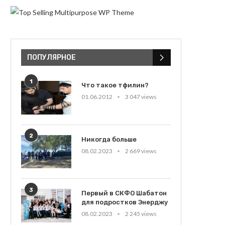
ПОПУЛЯРНОЕ
1
Что такое тфилин?
01.06.2012
3 047 views
2
Никогда больше
08.02.2023
2 669 views
3
Первый в СКФО Шабатон
для подростков Энерджу
08.02.2023
2 245 views