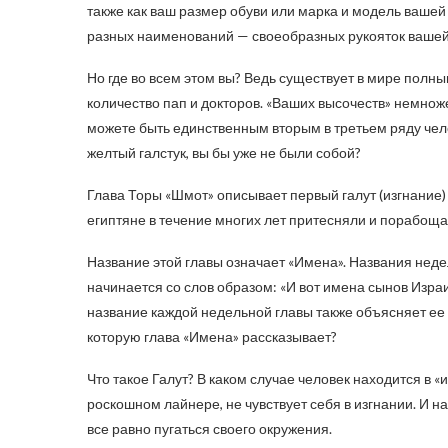
также как ваш размер обуви или марка и модель ваше
разных наименований — своеобразных рукояток вашей л
Но где во всем этом вы? Ведь существует в мире полн
количество пап и докторов. «Ваших высочеств» немноже
можете быть единственным вторым в третьем ряду челов
желтый галстук, вы бы уже не были собой?
Глава Торы «Шмот» описывает первый галут (изгнание)
египтяне в течение многих лет притесняли и порабощал
Название этой главы означает «Имена». Названия недел
начинается со слов образом: «И вот имена сынов Изра
название каждой недельной главы также объясняет ее 
которую глава «Имена» рассказывает?
Что такое Галут? В каком случае человек находится в «
роскошном лайнере, не чувствует себя в изгнании. И н
все равно пугаться своего окружения.