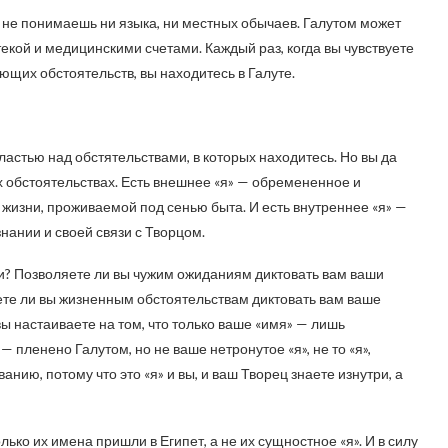
ы не понимаешь ни языка, ни местных обычаев. Галутом может
кой и медицинскими счетами. Каждый раз, когда вы чувствуете
щих обстоятельств, вы находитесь в Галуте.
ластью над обстятельствами, в которых находитесь. Но вы да
х обстоятельствах. Есть внешнее «я» — обремененное и
жизни, проживаемой под сенью быта. И есть внутреннее «я» —
нании и своей связи с Творцом.
ни? Позволяете ли вы чужим ожиданиям диктовать вам ваши
те ли вы жизненным обстоятельствам диктовать вам ваше
 настаиваете на том, что только ваше «имя» — лишь
 пленено Галутом, но не ваше нетронутое «я», не то «я»,
нию, потому что это «я» и вы, и ваш Творец знаете изнутри, а
ько их имена пришли в Египет, а не их сущностное «я». И в силу