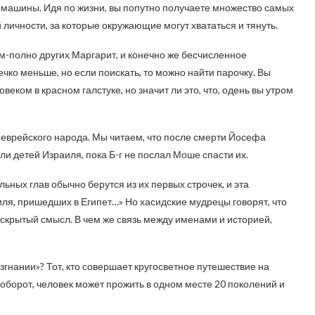
й машины. Идя по жизни, вы попутно получаете множество самых
ичности, за которые окружающие могут хвататься и тянуть.
ым-полно других Маргарит, и конечно же бесчисленное
чко меньше, но если поискать, то можно найти парочку. Вы
еком в красном галстуке, но значит ли это, что, одень вы утром
 еврейского народа. Мы читаем, что после смерти Йосефа
и детей Израиля, пока Б-г не послал Моше спасти их.
ьных глав обычно берутся из их первых строчек, и эта
иля, пришедших в Египет…» Но хасидские мудрецы говорят, что
скрытый смысл. В чем же связь между именами и историей,
изгнании»? Тот, кто совершает кругосветное путешествие на
аоборот, человек может прожить в одном месте 20 поколений и