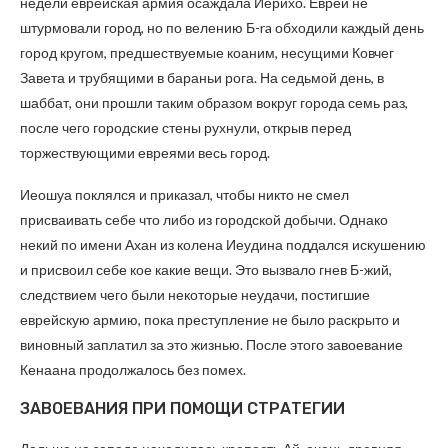
недели еврейская армия осаждала Иерихо. Евреи не
штурмовали город, но по велению Б-ra обходили каждый день
город кругом, предшествуемые коаним, несущими Ковчег
Завета и трубящими в бараньи рога. На седьмой день, в
шаббат, они прошли таким образом вокруг города семь раз,
после чего городские стены рухнули, открыв перед
торжествующими евреями весь город.
Иеошуа поклялся и приказал, чтобы никто не смел
присваивать себе что либо из городской добычи. Однако
некий по имени Ахан из колена Иеудина поддался искушению
и присвоил себе кое какие вещи. Это вызвало гнев Б-жий,
следствием чего были некоторые неудачи, постигшие
еврейскую армию, пока преступление не было раскрыто и
виновный заплатил за это жизнью. После этого завоевание
Кенаана продолжалось без помех.
ЗАВОЕВАНИЯ ПРИ ПОМОЩИ СТРАТЕГИИ