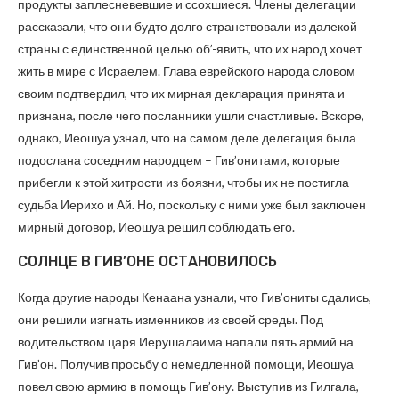
продукты заплесневевшие и ссохшиеся. Члены делегации
рассказали, что они будто долго странствовали из далекой
страны с единственной целью об’-явить, что их народ хочет
жить в мире с Исраелем. Глава еврейского народа словом
своим подтвердил, что их мирная декларация принята и
признана, после чего посланники ушли счастливые. Вскоре,
однако, Иеошуа узнал, что на самом деле делегация была
подослана соседним народцем – Гив’онитами, которые
прибегли к этой хитрости из боязни, чтобы их не постигла
судьба Иерихо и Ай. Но, поскольку с ними уже был заключен
мирный договор, Иеошуа решил соблюдать его.
СОЛНЦЕ В ГИВ’ОНЕ ОСТАНОВИЛОСЬ
Когда другие народы Кенаана узнали, что Гив’ониты сдались,
они решили изгнать изменников из своей среды. Под
водительством царя Иерушалаима напали пять армий на
Гив’он. Получив просьбу о немедленной помощи, Иеошуа
повел свою армию в помощь Гив’ону. Выступив из Гилгала,