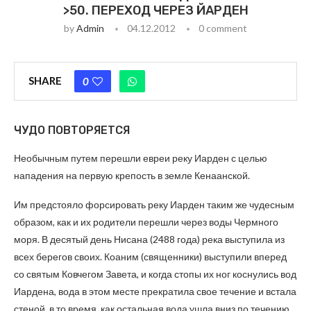
>50. ПЕРЕХОД ЧЕРЕЗ ЙАРДЕН
by
Admin
04.12.2012
0 comment
SHARE
0
ЧУДО ПОВТОРЯЕТСЯ
Необычным путем перешли евреи реку Иарден с целью
нападения на первую крепость в земле Кенаанской.
Им предстояло форсировать реку Иарден таким же чудесным
образом, как и их родители перешли через воды Чермного
моря. В десятый день Нисана (2488 года) река выступила из
всех берегов своих. Коаним (священники) выступили вперед
со святым Ковчегом Завета, и когда стопы их ног коснулись вод
Иардена, вода в этом месте прекратила свое течение и встала
стеной, в то время, как остальная вода ушла вниз по течению.