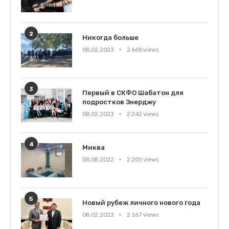
2
Никогда больше
08.02.2023
2 668 views
3
Первый в СКФО Шабатон для
подростков Энерджу
08.02.2023
2 242 views
4
Миква
08.08.2022
2 205 views
5
Новый рубеж личного нового года
08.02.2023
2 167 views