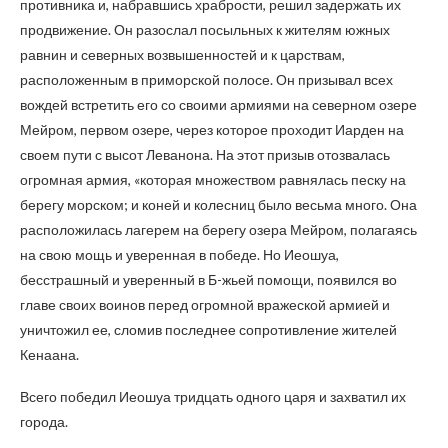
противника и, набравшись храбрости, решил задержать их
продвижение. Он разослал посыльных к жителям южных
равнин и северных возвышенностей и к царствам,
расположенным в приморской полосе. Он призывал всех
вождей встретить его со своими армиями на северном озере
Мейром, первом озере, через которое проходит Иарден на
своем пути с высот Леванона. На этот призыв отозвалась
огромная армия, «которая множеством равнялась песку на
берегу морском; и коней и колесниц было весьма много. Она
расположилась лагерем на берегу озера Мейром, полагаясь
на свою мощь и уверенная в победе. Но Иеошуа,
бесстрашный и уверенный в Б-жьей помощи, появился во
главе своих воинов перед огромной вражеской армией и
уничтожил ее, сломив последнее сопротивление жителей
Кенаана.
Всего победил Иеошуа тридцать одного царя и захватил их
города.