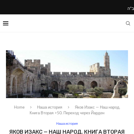
ב"ה
Home
Наша история
Яков Изакс — Наш народ.
Книга Вторая >50. Переход через Йарден
Наша история
ЯКОВ ИЗАКС — НАШ НАРОД. КНИГА ВТОРАЯ