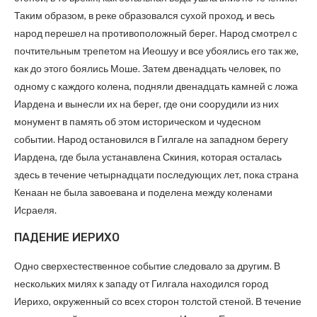
Таким образом, в реке образовался сухой проход, и весь
народ перешел на противоположный берег. Народ смотрел с
почтительным трепетом на Иеошуу и все убоялись его так же,
как до этого боялись Моше. Затем двенадцать человек, по
одному с каждого колена, подняли двенадцать камней с ложа
Иардена и вынесли их на берег, где они соорудили из них
монумент в память об этом историческом и чудесном
событии. Народ остановился в Гилгале на западном берегу
Иардена, где была устанавлена Скиния, которая осталась
здесь в течение четырнадцати последующих лет, пока страна
Кенаан не была завоевана и поделена между коленами
Исраеля.
ПАДЕНИЕ ИЕРИХО
Одно сверхестественное событие следовало за другим. В
нескольких милях к западу от Гилгала находился город
Иерихо, окруженный со всех сторон толстой стеной. В течение