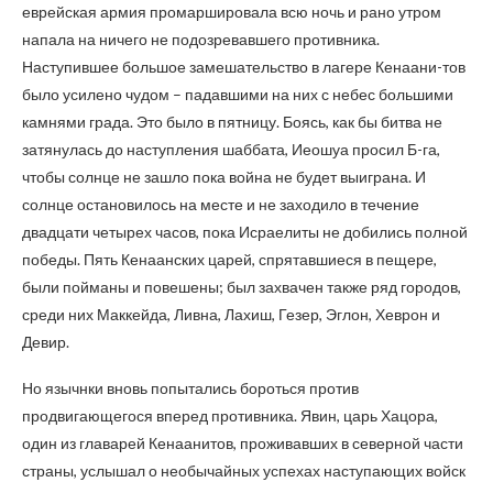
еврейская армия промаршировала всю ночь и рано утром
напала на ничего не подозревавшего противника.
Наступившее большое замешательство в лагере Кенаани-тов
было усилено чудом – падавшими на них с небес большими
камнями града. Это было в пятницу. Боясь, как бы битва не
затянулась до наступления шаббата, Иеошуа просил Б-га,
чтобы солнце не зашло пока война не будет выиграна. И
солнце остановилось на месте и не заходило в течение
двадцати четырех часов, пока Исраелиты не добились полной
победы. Пять Кенаанских царей, спрятавшиеся в пещере,
были пойманы и повешены; был захвачен также ряд городов,
среди них Маккейда, Ливна, Лахиш, Гезер, Эглон, Хеврон и
Девир.
Но язычнки вновь попытались бороться против
продвигающегося вперед противника. Явин, царь Хацора,
один из главарей Кенаанитов, проживавших в северной части
страны, услышал о необычайных успехах наступающих войск