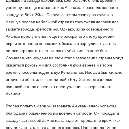
Дальше на западе находилась крепость Ай, очень древняя,
упомянутая еще в странствиях Авраама и расположенная к
западу от Бейт-Эйла, Следуя советам своих разведчиков,
Иеошуа послал небольшой отряд из трех тысяч человек для
захвата города-крепости Ай. Однако, из-за совершенного
Аханом преступления, еще не раскрытого к тому времени,
евреи потерпели поражение, бежали и вернулись в лагерь,
оставив тридцать шесть человек убитыми на поле боя.
Сознавая, что неудачи на этом этапе завоевания страны могут
оказаться роковыми для состояния духа евреев и в то же
время способны поднять дух Кенаанитов, Иеошуа был сильно
огорчен и обратился с молитвой к Б-гу. Затем он занялся
очисткой лагеря евреев от преступления, совершенного
Аханом.
Вторая попытка Иеошуи завоевать Ай увенчалась успехом
благодаря примененной им военной хитрости. Он посадил в
засаду часть своей армии на западе от города, в то время как
другая часть атаковала город с востока. Царь города тут же