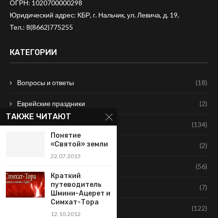
ОГРН: 1020700000298
Юридический адрес: КБР, г. Нальчик, ул. Левича, д. 19,
Тел.:
8(8662)775255
КАТЕГОРИИ
Вопросы и ответы
(18)
Еврейские праздники
(2)
ТАКЖЕ ЧИТАЮТ
Наша история
(134)
Понятие
«Святой» земли
Недельная Глава
(2)
22.07.2015
Новости
(56)
Краткий
путеводитель
Программы общины
(7)
Шмини-Ацерет и
Симхат-Тора
Традиции
(122)
12.10.2012