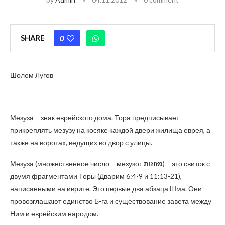
SHARE
0
Шолем Лугов
Мезуза – знак еврейского дома. Тора предписывает
прикреплять мезузу на косяке каждой двери жилища еврея, а
также на воротах, ведущих во двор с улицы.
Мезуза (множественное число – мезузот
מזוזות
) – это свиток с
двумя фрагментами Торы (Дварим 6:4-9 и 11:13-21),
написанными на иврите. Это первые два абзаца Шма. Они
провозглашают единство Б-га и существование завета между
Ним и еврейским народом.