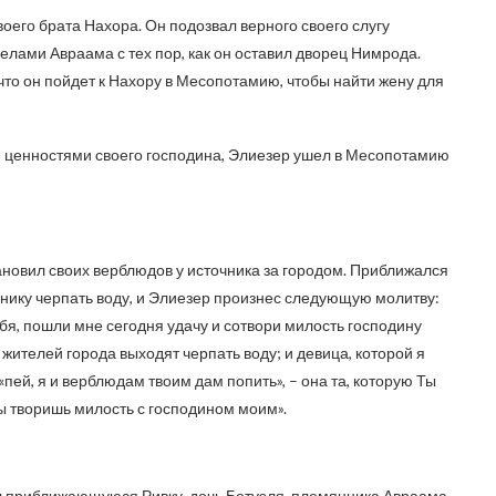
воего брата Нахора. Он подозвал верного своего слугу
лами Авраама с тех пор, как он оставил дворец Нимрода.
то он пойдет к Нахору в Месопотамию, чтобы найти жену для
 ценностями своего господина, Элиезер ушел в Месопотамию
новил своих верблюдов у источника за городом. Приближался
чнику черпать воду, и Элиезер произнес следующую молитву:
я, пошли мне сегодня удачу и сотвори милость господину
 жителей города выходят черпать воду; и девица, которой я
 «пей, я и верблюдам твоим дам попить», – она та, которую Ты
Ты творишь милость с господином моим».
ел приближающуюся Ривку, дочь Бетуэля, племянника Авраама.