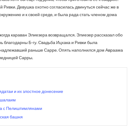
 Ривки. Девушка охотно согласилась двинуться сейчас же в
 окружению и к своей среде, и была рада стать членом дома
 когда караван Элиезера возвращался. Элиезер рассказал обо
нь благодарны Б-гу. Свадьба Ицхака и Ривки была
инадлежавший раньше Сарре. Опять наполнился дом Авраама
следницей Сарры.
ядатаи и их злостное донесение
рушалаим
йна с Пелиштимлянами
лская башня