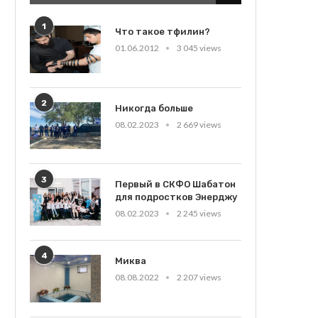
1
Что такое тфилин?
01.06.2012
3 045 views
2
Никогда больше
08.02.2023
2 669 views
3
Первый в СКФО Шабатон
для подростков Энерджу
08.02.2023
2 245 views
4
Миква
08.08.2022
2 207 views