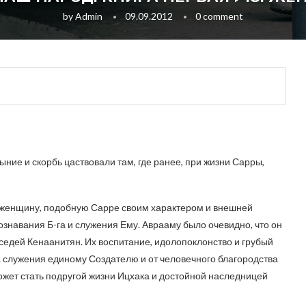
by
Admin
09.09.2012
0 comment
ние и скорбь цаствовали там, где ранее, при жизни Сарры,
ы женщину, подобную Сарре своим характером и внешней
ознавания Б-га и служения Ему. Аврааму было очевидно, что он
седей Кенаанитян. Их воспитание, идолопоклонство и грубый
а служения единому Создателю и от человечного благородства
может стать подругой жизни Ицхака и достойной наследницей