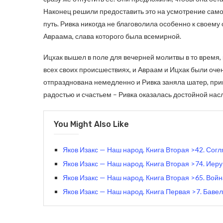
Наконец решили предоставить это на усмотрение самой
путь. Ривка никогда не благоволила особенно к своему
Авраама, слава которого была всемирной.
Ицхак вышел в поле для вечерней молитвы в то время,
всех своих происшествиях, и Авраам и Ицхак были оче
отпразднована немедленно и Ривка заняла шатер, пр
радостью и счастьем – Ривка оказалась достойной на
You Might Also Like
Яков Изакс — Наш народ. Книга Вторая >42. Согл
Яков Изакс — Наш народ. Книга Вторая >74. Ие
Яков Изакс — Наш народ. Книга Вторая >65. Во
Яков Изакс — Наш народ. Книга Первая >7. Баве