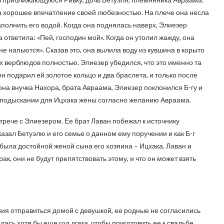
ра хорошее впечатление своей любезностью. На плече она несла
аполнить его водой. Когда она поднялась наверх, Элиезер
 ответила: «Пей, господин мой». Когда он утолил жажду, она
 не напьются». Сказав это, она вылила воду из кувшина в корыто
ех верблюдов полностью. Элиезер убедился, что это именно та
н подарил ей золотое кольцо и два браслета, и только после
о она внучка Нахора, брата Авраама, Элиезер поклонился Б-гу и
в подыскании для Ицхака жены согласно желанию Авраама.
рече с Элиезером. Ее брат Лаван побежал к источнику
азал Бетуэлю и его семье о данном ему поручении и как Б-г
а была достойной женой сына его хозяина – Ицхака. Лаван и
рак, они не будут препятствовать этому, и что он может взять
ия отправиться домой с девушкой, ее родные не согласились
лась хотя бы еще год дома, чтобы приготовить ее к свадьбе.