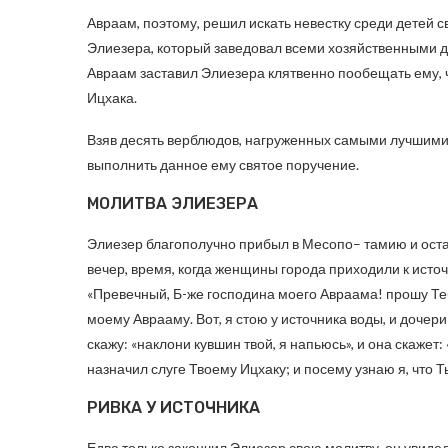
Авраам, поэтому, решил искать невестку среди детей с
Элиезера, который заведовал всеми хозяйственными де
Авраам заставил Элиезера клятвенно пообещать ему, ч
Ицхака.
Взяв десять верблюдов, нагруженных самыми лучшими
выполнить данное ему святое поручение.
МОЛИТВА ЭЛИЕЗЕРА
Элиезер благополучно прибыл в Месопо– тамию и оста
вечер, время, когда женщины города приходили к исто
«Превечный, Б-же господина моего Авраама! прошу Теб
моему Аврааму. Вот, я стою у источника воды, и дочери
скажу: «наклони кувшин твой, я напьюсь», и она скажет:
назначил слуге Твоему Ицхаку; и посему узнаю я, что 
РИВКА У ИСТОЧНИКА
Едва только закончил Элиезер свою молитву, он увид