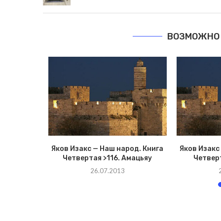
ВОЗМОЖНО 
род. Книга
Яков Изакс — Наш народ. Книга
Яков Изакс
 Ноаха
Четвертая >116. Амацьяу
Четверт
26.07.2013