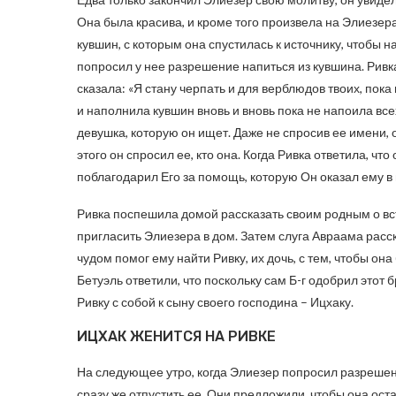
Она была красива, и кроме того произвела на Элиезе
кувшин, с которым она спустилась к источнику, чтобы н
попросил у нее разрешение напиться из кувшина. Ривка
сказала: «Я стану черпать и для верблюдов твоих, пока
и наполнила кувшин вновь и вновь пока не напоила вс
девушка, которую он ищет. Даже не спросив ее имени, о
этого он спросил ее, кто она. Когда Ривка ответила, чт
поблагодарил Его за помощь, которую Он оказал ему 
Ривка поспешила домой рассказать своим родным о вст
пригласить Элиезера в дом. Затем слуга Авраама расск
чудом помог ему найти Ривку, их дочь, с тем, чтобы он
Бетуэль ответили, что поскольку сам Б-г одобрил этот б
Ривку с собой к сыну своего господина – Ицхаку.
ИЦХАК ЖЕНИТСЯ НА РИВКЕ
На следующее утро, когда Элиезер попросил разрешен
сразу же отпустить ее. Они предложили, чтобы она оста