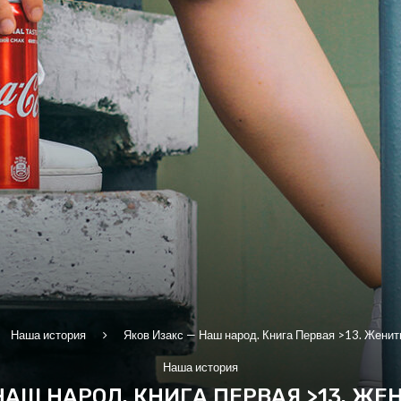
Наша история
Яков Изакс — Наш народ. Книга Первая >13. Женит
Наша история
НАШ НАРОД. КНИГА ПЕРВАЯ >13. Ж