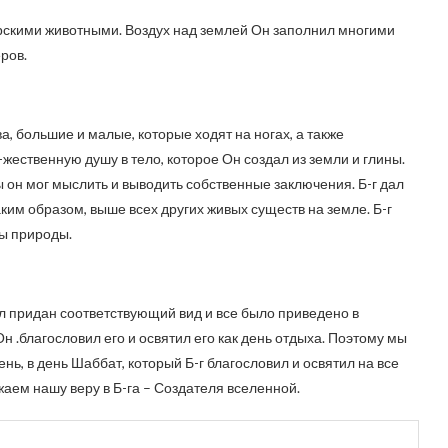
рскими животными. Воздух над землей Он заполнил многими
ров.
, большие и малые, которые ходят на ногах, а также
-жественную душу в тело, которое Он создал из земли и глины.
ы он мог мыслить и выводить собственные заключения. Б-г дал
аким образом, выше всех других живых существ на земле. Б-г
лы природы.
ыл придан соответствующий вид и все было приведено в
н .благословил его и освятил его как день отдыха. Поэтому мы
нь, в день Шаббат, который Б-г благословил и освятил на все
ем нашу веру в Б-га – Создателя вселенной.