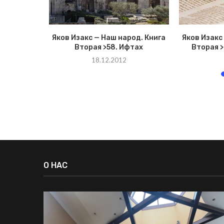
род. Книга
Яков Изакс — Наш народ. Книга
Яков Изакс
 Иорам
Вторая >58. Ифтах
Вторая 
18.12.2012
О НАС