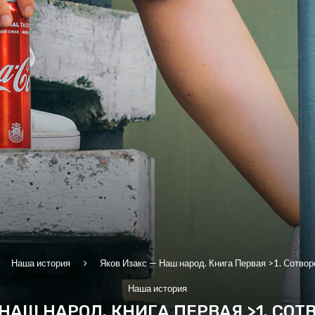
Наша история
Яков Изакс — Наш народ. Книга Первая >1. Cотвор
Наша история
 НАШ НАРОД. КНИГА ПЕРВАЯ >1. CОТ