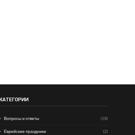
ков Изакс — Наш народ. Книга
ПОСЛЕДНИЕ ДНИ
Вторая >33. Исход из...
ЦАРСТВОВАНИЯ ХИЗКИЯ
01.11.2012
02.06.2015
КАТЕГОРИИ
Вопросы и ответы
(18)
Еврейские праздники
(2)