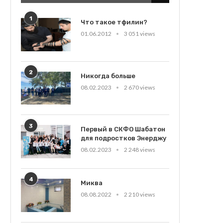
1
Что такое тфилин?
01.06.2012
3 051 views
2
Никогда больше
08.02.2023
2 670 views
3
Первый в СКФО Шабатон
для подростков Энерджу
08.02.2023
2 248 views
4
Миква
08.08.2022
2 210 views