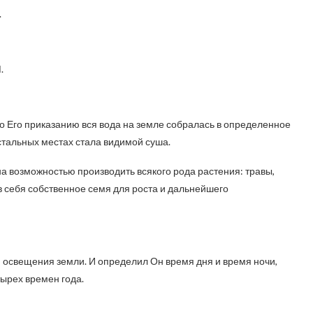
.
.
о Его приказанию вся вода на земле собралась в определенное
 остальных местах стала видимой суша.
 возможностью производить всякого рода растения: травы,
 в себя собственное семя для роста и дальнейшего
ля освещения земли. И определил Он время дня и время ночи,
тырех времен года.