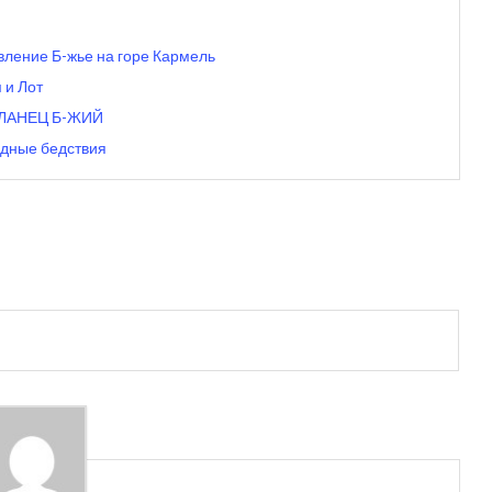
вление Б-жье на горе Кармель
 и Лот
ОСЛАНЕЦ Б-ЖИЙ
одные бедствия