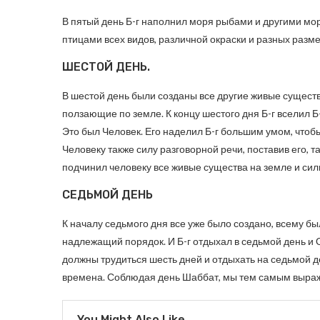
В пятый день Б-г наполнил моря рыбами и другими мо
птицами всех видов, различной окраски и разных разме
ШЕСТОЙ ДЕНЬ.
В шестой день были созданы все другие живые существа
ползающие по земле. К концу шестого дня Б-г вселил Б
Это был Человек. Его наделил Б-г большим умом, чтоб
Человеку также силу разговорной речи, поставив его, т
подчинил человеку все живые существа на земле и си
СЕДЬМОЙ ДЕНЬ
К началу седьмого дня все уже было создано, всему б
надлежащий порядок. И Б-г отдыхал в седьмой день и О
должны трудиться шесть дней и отдыхать на седьмой де
времена. Соблюдая день Шаббат, мы тем самым выража
You Might Also Like